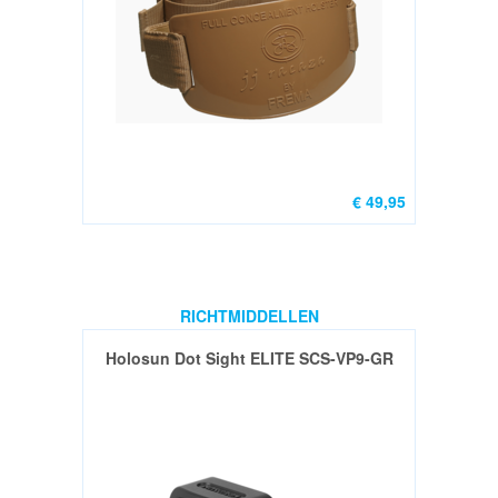
,TASSEN
&
SCHIETMATTEN
RELOADING
/
HERLADEN
€ 49,95
Armanov
for
Dillon
(1)
RICHTMIDDELLEN
Ammo
Holosun Dot Sight ELITE SCS-VP9-GR
box
(1)
Diversen
(1)