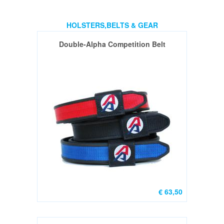
Gebruikt
(0)
HOLSTERS,BELTS & GEAR
Revolvers
Double-Alpha Competition Belt
Groot
kaliber
Nieuw
(1)
Revolvers
Gebruikt
Groot
&
Klein
Kaliber
(2)
€ 63,50
GEWEER
/
RIFLES