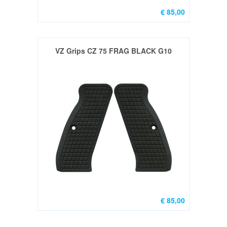
€ 85,00
Nieuw
(44)
Groot
VZ Grips CZ 75 FRAG BLACK G10
Kaliber
Gebruikt
(13)
Wisselsetjes
Nieuw
(0)
.22LR
nieuw
(13)
.22LR
Gebruikt
€ 85,00
(3)
Wisselsetjes