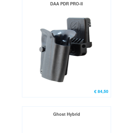
DAA PDR PRO-II
Nieuw
(33)
Gebruikt
(8)
PCC
rifles
nieuw
(6)
PCC
rifles
€ 84,50
gebruikt
(0)
Wisselsets
Ghost Hybrid
nieuw
(3)