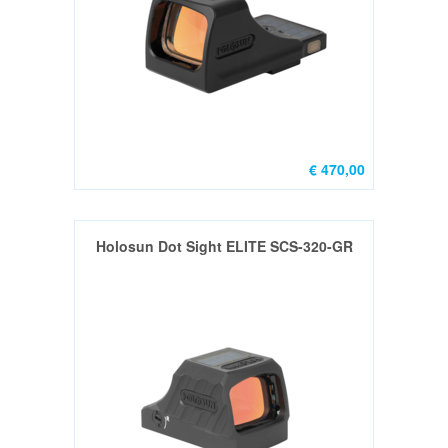
GEREEDSCHAP
DVD
&
BOOKS
€ 470,00
ONDERHOUDS
PRODUCTEN
Holosun Dot Sight ELITE SCS-320-GR
RIFLE
Grips
&
Kolf
(8)
AR15