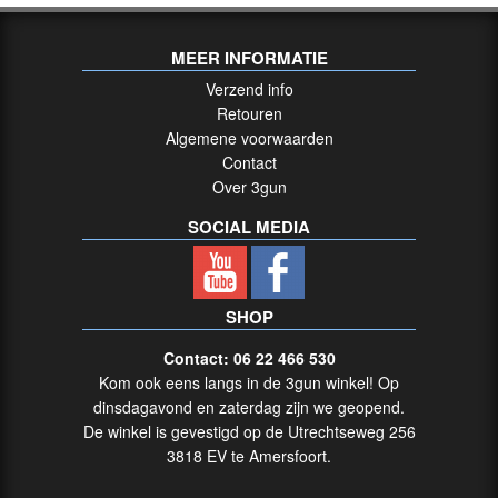
/
PATROONHOUDERS
MEER INFORMATIE
Verzend info
Pistol
Retouren
(7)
Algemene voorwaarden
Contact
PCC
Over 3gun
(9)
SOCIAL MEDIA
Rifle
(7)
Rimfire
SHOP
.22LR
only
Contact: 06 22 466 530
(14)
Kom ook eens langs in de 3gun winkel! Op
dinsdagavond en zaterdag zijn we geopend.
SAFETY
De winkel is gevestigd op de Utrechtseweg 256
GEAR
3818 EV te Amersfoort.