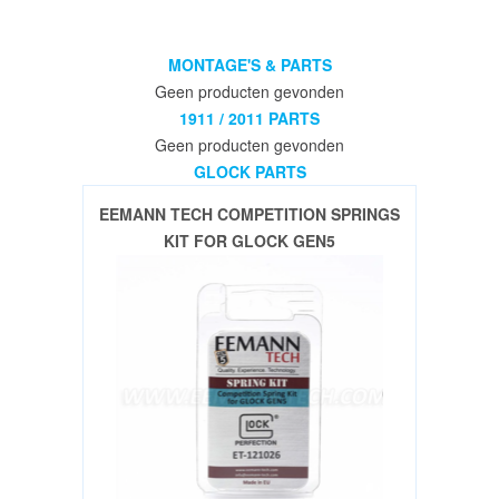
PCC
/
MONTAGE'S & PARTS
Pistol
Geen producten gevonden
Caliber
1911 / 2011 PARTS
Carbine
Geen producten gevonden
Parts
GLOCK PARTS
(31)
EEMANN TECH COMPETITION SPRINGS
PRS
KIT FOR GLOCK GEN5
&
Long
Range
Precision
Products
(10)
JP5
parts
(14)