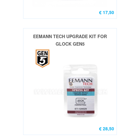
ATLAS
€ 17,50
Bipods/monopods
(8)
Mean
EEMANN TECH UPGRADE KIT FOR
Arms
GLOCK GEN5
Uppers
&
Parts
(6)
GP
Stribog
Parts
&
Guns
(2)
€ 28,50
OPTIEK