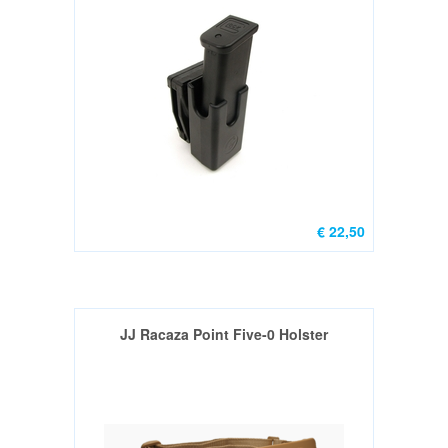
Wisselsets
gebruikt
(0)
Kleinkaliber
geweren
(10)
Grendel
&
Leveraction
€ 22,50
geweren
(12)
WAPENS
JJ Racaza Point Five-0 Holster
VOOR
VERZAMELAARS
FOUDRALEN