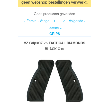
geen webshop bestellingen verwerkt.
/
RICHTKIJKERS
Geen producten gevonden
« Eerste
‹ Vorige
1
2
Volgende ›
GELUIDSDEMPERS
Laatste »
GRIPS
UITVERKOOP
VZ GripsCZ 75 TACTICAL DIAMONDS
/
BLACK G10
SALE
AFSTANDSMETERS
VUISTVUURWAPEN
/
HANDGUNS
Groot
Kaliber