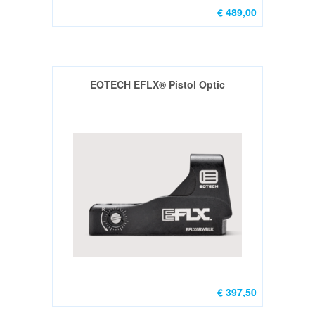
Richtmiddellen-
€ 489,00
red
dot
&
vaste
EOTECH EFLX® Pistol Optic
(8)
Richtkijkers
(7)
CZ
Scorpion
EVO3
(3)
Magazijn
toebehoren
(4)
Bipod
€ 397,50
Adapters