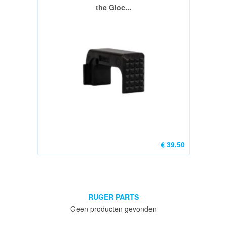
the Gloc...
Montage's
&
Parts
(0)
1911
/
2011
Parts
(0)
Glock
€ 39,50
parts
(8)
Ruger
Parts
RUGER PARTS
(0)
Geen producten gevonden
MAGAZINES