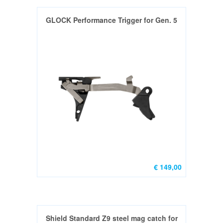
GEBRUIKT
&
GLOCK Performance Trigger for Gen. 5
DEMO
HANDGUN
Grips
(2)
Holsters,Belts
&
Gear
(4)
Richtmiddellen
€ 149,00
(5)
Magazine
Parts
(1)
Shield Standard Z9 steel mag catch for