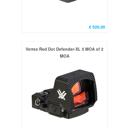
/
M16
onderdelen
(23)
€ 520,00
Montage
systemen
(5)
Vortex Red Dot Defender-XL 5 MOA of 2
MOA
Slings,
riemen
&
magazijntassen
(9)
Bipods
(12)
Diversen
(2)