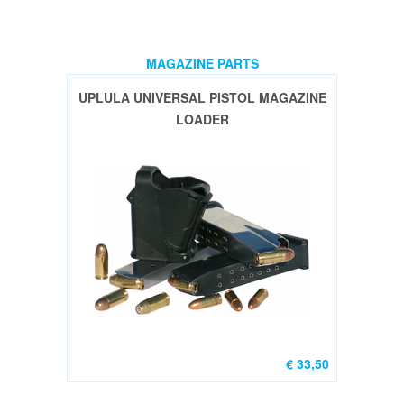
(13)
Compensators
(5)
MAGAZINE PARTS
Gasblokken
UPLULA UNIVERSAL PISTOL MAGAZINE
(1)
LOADER
Handguards
&
Rails
(5)
Trekkergroep
/
triggers
(4)
Sig
Sauer
€ 33,50
MPX
(4)