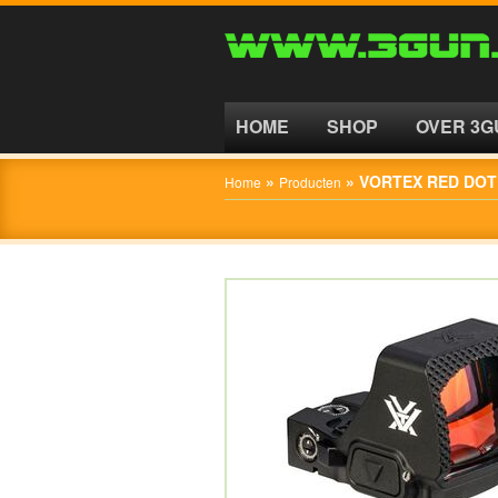
HOME
SHOP
HOME
SHOP
OVER 3G
OVER
»
»
VORTEX RED DOT
Home
Producten
3GUN
CONTACT