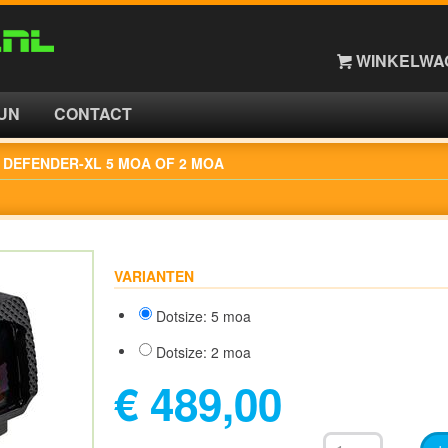
WINKELWAG
UN
CONTACT
 DEFENDER-XL 5 MOA OF 2 MOA
VARIANTEN
Dotsize: 5 moa
Dotsize: 2 moa
€ 489,00