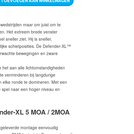
TOEVOEGEN AAN WINKELWAGEN
 wedstrijden maar om juist om te
n. Het extreem brede venster
 sneller ziet. Hij is sneller,
elijke schietposities. De Defender-XL™
erwachte bewegingen en zware
e het aan alle lichtomstandigheden
te verminderen bij langdurige
om elke ronde te domineren. Met een
e spel naar een hoger niveau en
ender-XL 5 MOA / 2MOA
egeleverde montage eenvoudig