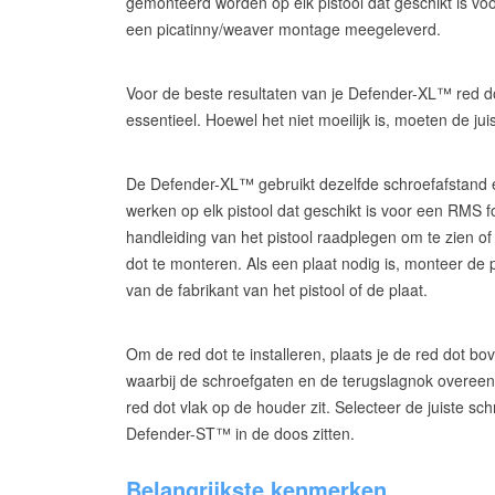
gemonteerd worden op elk pistool dat geschikt is vo
een picatinny/weaver montage meegeleverd.
Voor de beste resultaten van je Defender-XL™ red do
essentieel. Hoewel het niet moeilijk is, moeten de j
De Defender-XL™ gebruikt dezelfde schroefafstand 
werken op elk pistool dat geschikt is voor een RMS fo
handleiding van het pistool raadplegen om te zien of 
dot te monteren. Als een plaat nodig is, monteer de
van de fabrikant van het pistool of de plaat.
Om de red dot te installeren, plaats je de red dot bov
waarbij de schroefgaten en de terugslagnok overeen
red dot vlak op de houder zit. Selecteer de juiste sc
Defender-ST™ in de doos zitten.
Belangrijkste kenmerken