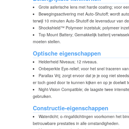
Grote asferische lens met harde coating; voor een
Bewegingsactivering met Auto-Shutoff; wordt aut
terwijl 10 minuten Auto-Shutoff de levensduur van de 
Shockshield™ Polymeer inzetstuk; polymeer inze
Top Mount Battery; Gemakkelijk batterij verwissel
moeten stellen.
Optische eigenschappen
Helderheid Niveaus; 12 niveaus.
Onbeperkte Eye-relief; voor het snel traceren van
Parallax Vrij; zorgt ervoor dat je je oog niet ste
er toch goed door te kunnen kijken en op je doelwit t
Night-Vision Compatible; de laagste twee intensite
gebruiken.
Constructie-eigenschappen
Waterdicht; o-ringafdichtingen voorkomen het binn
betrouwbare prestaties in alle omstandigheden.