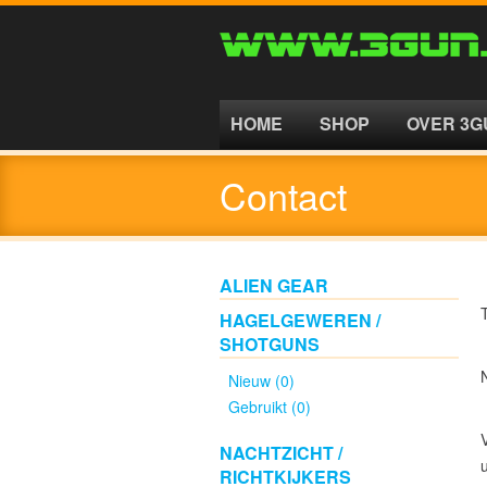
HOME
SHOP
HOME
SHOP
OVER 3G
ALIEN
Contact
GEAR
HAGELGEWEREN
/
ALIEN GEAR
SHOTGUNS
HAGELGEWEREN /
SHOTGUNS
Nieuw
Nieuw (0)
(0)
Gebruikt (0)
NACHTZICHT /
Gebruikt
RICHTKIJKERS
(0)