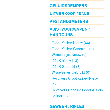
GELUIDSDEMPERS
NACHTZICHT
UITVERKOOP / SALE
/
AFSTANDSMETERS
RICHTKIJKERS
VUISTVUURWAPEN /
HANDGUNS
GELUIDSDEMPERS
Groot Kaliber Nieuw (44)
Groot Kaliber Gebruikt (13)
Wisselsetjes Nieuw (0)
UITVERKOOP
.22LR nieuw (13)
/
SALE
.22LR Gebruikt (3)
Wisselsetjes Gebruikt (0)
Revolvers Groot kaliber Nieuw
AFSTANDSMETERS
(1)
Revolvers Gebruikt Groot & Klein
Kaliber (2)
VUISTVUURWAPEN
/
GEWEER / RIFLES
HANDGUNS