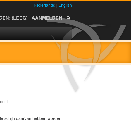
Nederlands
|
English
EN: (LEEG)
AANMELDEN
n.nl.
 de schijn daarvan hebben worden