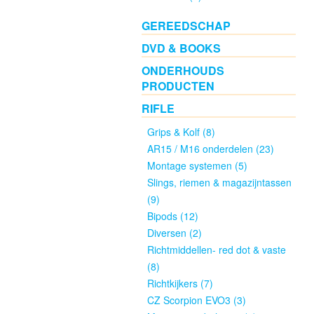
(13)
GEREEDSCHAP
DVD & BOOKS
.22LR
Gebruikt
ONDERHOUDS
(3)
PRODUCTEN
RIFLE
Wisselsetjes
Grips & Kolf (8)
Gebruikt
AR15 / M16 onderdelen (23)
(0)
Montage systemen (5)
Slings, riemen & magazijntassen
Revolvers
(9)
Groot
Bipods (12)
kaliber
Diversen (2)
Nieuw
Richtmiddellen- red dot & vaste
(1)
(8)
Richtkijkers (7)
Revolvers
CZ Scorpion EVO3 (3)