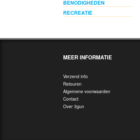
Kleinkaliber
BENODIGHEDEN
geweren
RECREATIE
(10)
Grendel
&
Leveraction
geweren
MEER INFORMATIE
(12)
Verzend info
WAPENS
Retouren
VOOR
Algemene voorwaarden
VERZAMELAARS
Contact
Over 3gun
FOUDRALEN
,TASSEN
&
SCHIETMATTEN