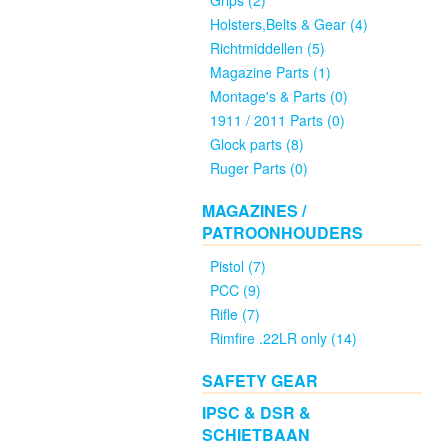
Grips (2)
rifles
Holsters,Belts & Gear (4)
nieuw
Richtmiddellen (5)
(6)
Magazine Parts (1)
Montage's & Parts (0)
1911 / 2011 Parts (0)
PCC
Glock parts (8)
rifles
Ruger Parts (0)
gebruikt
(0)
MAGAZINES /
PATROONHOUDERS
Wisselsets
Pistol (7)
nieuw
PCC (9)
(3)
Rifle (7)
Rimfire .22LR only (14)
Wisselsets
gebruikt
SAFETY GEAR
(0)
IPSC & DSR &
SCHIETBAAN