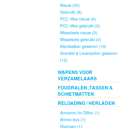
Nieuw (33)
Gebruikt (8)
Groot
PCC rifles nieuw (6)
Kaliber
PCC rifles gebruikt (0)
Nieuw
Wisselsets nieuw (3)
(44)
Wisselsets gebruikt (0)
Kleinkaliber geweren (10)
Groot
Grendel & Leveraction geweren
Kaliber
(12)
Gebruikt
WAPENS VOOR
(13)
VERZAMELAARS
FOUDRALEN ,TASSEN &
Wisselsetjes
SCHIETMATTEN
Nieuw
(0)
RELOADING / HERLADEN
Armanov for Dillon (1)
.22LR
Ammo box (1)
nieuw
Diversen (1)