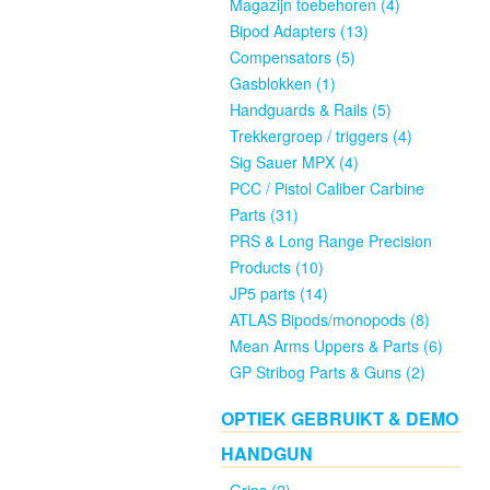
Gebruikt
Magazijn toebehoren (4)
Groot
Bipod Adapters (13)
&
Compensators (5)
Klein
Gasblokken (1)
Kaliber
Handguards & Rails (5)
(2)
Trekkergroep / triggers (4)
Sig Sauer MPX (4)
PCC / Pistol Caliber Carbine
GEWEER
Parts (31)
/
PRS & Long Range Precision
RIFLES
Products (10)
JP5 parts (14)
Nieuw
ATLAS Bipods/monopods (8)
(33)
Mean Arms Uppers & Parts (6)
GP Stribog Parts & Guns (2)
Gebruikt
OPTIEK GEBRUIKT & DEMO
(8)
HANDGUN
PCC