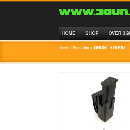
HOME
SHOP
HOME
SHOP
OVER 3G
OVER
»
»
GHOST HYBRID
Home
Producten
3GUN
CONTACT