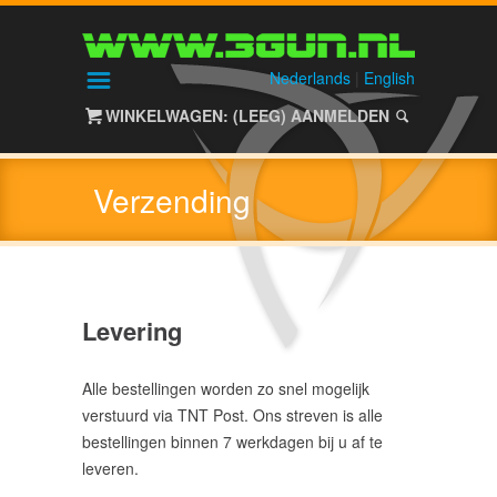
HOME
SHOP
Nederlands
|
English
WINKELWAGEN: (LEEG)
AANMELDEN
ALIEN
GEAR
Verzending
HAGELGEWEREN
/
SHOTGUNS
Levering
Nieuw
(0)
Alle bestellingen worden zo snel mogelijk
Gebruikt
verstuurd via TNT Post. Ons streven is alle
(0)
bestellingen binnen 7 werkdagen bij u af te
leveren.
NACHTZICHT