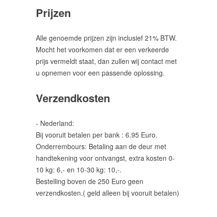
/
Prijzen
RICHTKIJKERS
Alle genoemde prijzen zijn inclusief 21% BTW.
GELUIDSDEMPERS
Mocht het voorkomen dat er een verkeerde
prijs vermeldt staat, dan zullen wij contact met
u opnemen voor een passende oplossing.
UITVERKOOP
/
Verzendkosten
SALE
- Nederland:
AFSTANDSMETERS
Bij vooruit betalen per bank : 6.95 Euro.
Onderrembours: Betaling aan de deur met
handtekening voor ontvangst, extra kosten 0-
VUISTVUURWAPEN
10 kg: 6,- en 10-30 kg: 10,-.
/
HANDGUNS
Bestelling boven de 250 Euro geen
verzendkosten.( geld alleen bij vooruit betalen)
Groot
Kaliber