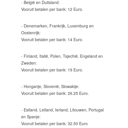
- België en Duitsland:
Nieuw
Vooruit betalen per bank: 12 Euro.
(44)
Groot
- Denemarken, Frankrijk, Luxemburg en
Kaliber
Oostenrijk:
Gebruikt
Vooruit betalen per bank: 14 Euro.
(13)
Wisselsetjes
- Finland, Italië, Polen, Tsjechië, Engeland en
Nieuw
Zweden:
(0)
Vooruit betalen per bank: 19 Euro.
.22LR
nieuw
- Hongarije, Slovenië, Slowakije:
(13)
Vooruit betalen per bank: 26.25 Euro.
.22LR
Gebruikt
- Estland, Letland, Ierland, Litouwen, Portugal
(3)
en Spanje:
Vooruit betalen per bank: 32.50 Euro
Wisselsetjes