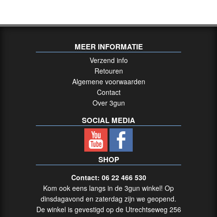
Gebruikt
(0)
Revolvers
MEER INFORMATIE
Groot
kaliber
Verzend info
Nieuw
Retouren
Algemene voorwaarden
(1)
Contact
Revolvers
Over 3gun
Gebruikt
SOCIAL MEDIA
Groot
&
Klein
Kaliber
SHOP
(2)
Contact: 06 22 466 530
Kom ook eens langs in de 3gun winkel! Op
GEWEER
dinsdagavond en zaterdag zijn we geopend.
/
De winkel is gevestigd op de Utrechtseweg 256
RIFLES