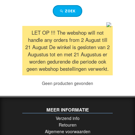
/
RICHTKIJKERS
ZOEK
GELUIDSDEMPERS
LET OP !!! The webshop will not
handle any orders from 2 August till
21 August De winkel is gesloten van 2
UITVERKOOP
Augustus tot en met 21 Augustus er
/
SALE
worden gedurende die periode ook
geen webshop bestellingen verwerkt.
AFSTANDSMETERS
Geen producten gevonden
VUISTVUURWAPEN
/
MEER INFORMATIE
HANDGUNS
Verzend info
Retouren
Groot
Algemene voorwaarden
Kaliber