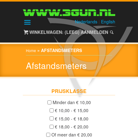
HOME
SHOP
Nederlands
|
English
WINKELWAGEN: (LEEG)
AANMELDEN
ALIEN
GEAR
»
AFSTANDSMETERS
Home
Afstandsmeters
HAGELGEWEREN
/
SHOTGUNS
PRIJSKLASSE
Nieuw
(0)
Minder dan € 10,00
€ 10,00 - € 15,00
Gebruikt
€ 15,00 - € 18,00
(0)
€ 18,00 - € 20,00
NACHTZICHT
Of meer dan € 20,00