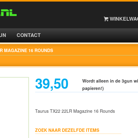
WINKELWAG
UN
CONTACT
LR MAGAZINE 16 ROUNDS
39,50
Wordt alleen in de 3gun wi
papieren!)
Taurus TX22 22LR Magazine 16 Rounds
ZOEK NAAR DEZELFDE ITEMS