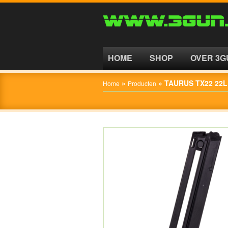
HOME
SHOP
HOME
SHOP
OVER 3G
OVER
»
»
TAURUS TX22 22
Home
Producten
3GUN
CONTACT