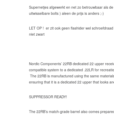
Supernetjes afgewerkt en net zo betrouwbaar als de 
uitwisselbare bolts ) aleen de prijs is anders ;-)
LET OP ! er zit ook geen flashider wel schroefdraad 
niet zwart
Nordic Components’ 22RB dedicated 22 upper receiv
compatible system to a dedicated .22LR for recreation
The 22RB is manufactured using the same materials
ensuring that it is a dedicated 22 upper that looks and 
SUPPRESSOR READY!
The 22RB’s match-grade barrel also comes prepared 