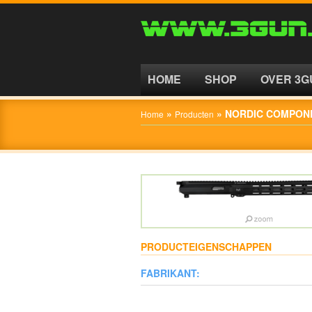
HOME
SHOP
HOME
SHOP
OVER 3G
OVER
»
»
NORDIC COMPONE
Home
Producten
3GUN
CONTACT
PRODUCTEIGENSCHAPPEN
FABRIKANT