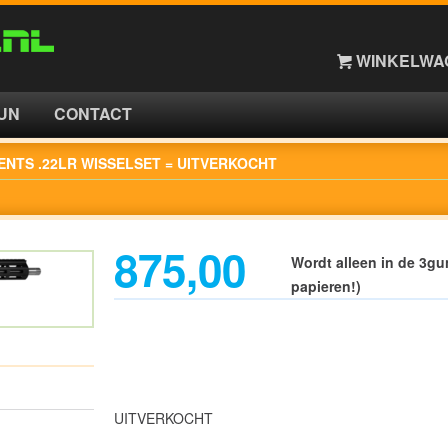
WINKELWAG
UN
CONTACT
NTS .22LR WISSELSET = UITVERKOCHT
875,00
Wordt alleen in de 3gu
papieren!)
UITVERKOCHT