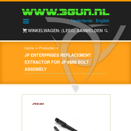
HOME
SHOP
Nederlands
|
English
WINKELWAGEN: (LEEG)
AANMELDEN
OVER
3GUN
»
»
Home
Producten
CONTACT
JP ENTERPRISES REPLACEMENT
EXTRACTOR FOR JP 9MM BOLT
ASSEMBLY