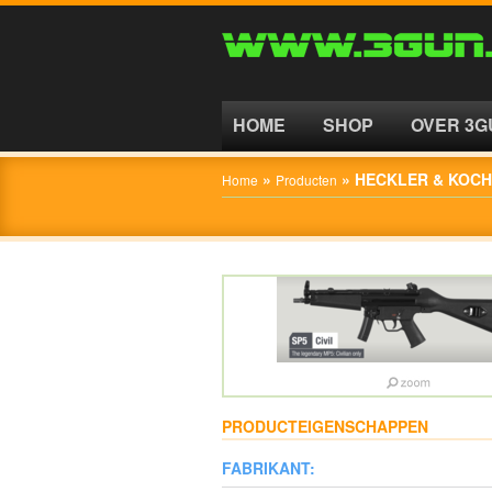
HOME
SHOP
HOME
SHOP
OVER 3G
OVER
»
»
HECKLER & KOCH
Home
Producten
3GUN
CONTACT
PRODUCTEIGENSCHAPPEN
FABRIKANT