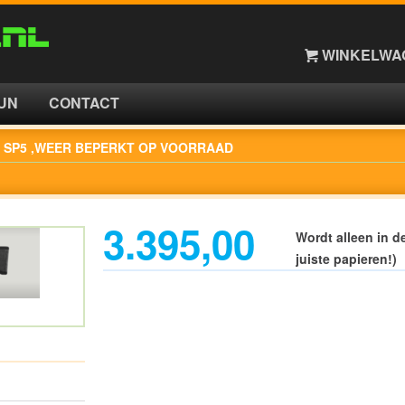
WINKELWAG
UN
CONTACT
 SP5 ,WEER BEPERKT OP VOORRAAD
3.395,00
Wordt alleen in d
juiste papieren!)