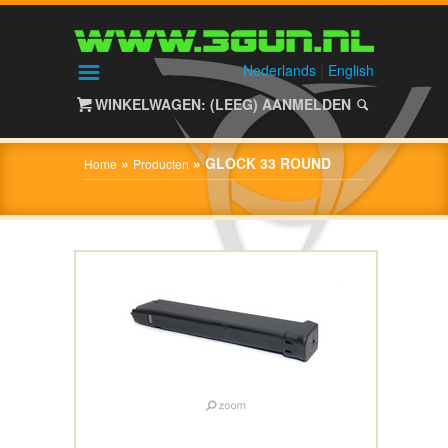
HOME
SHOP
Nederlands
|
English
WINKELWAGEN: (LEEG)
AANMELDEN
OVER
3GUN
»
»
GLOCK 33 ROUND
Home
Producten
CONTACT