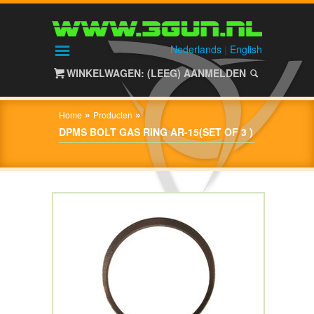
HOME
SHOP
Nederlands
|
English
WINKELWAGEN: (LEEG)
AANMELDEN
OVER
3GUN
»
»
Home
Producten
CONTACT
DPMS BOLT GAS RING AR-15(SET OF 3 )