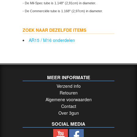
- De Mil-Spec tube is 1.148" (2,91cm) in diameter.
- De Commerciële tube is 1.168" (2,97cm) in diameter.
ZOEK NAAR DEZELFDE ITEMS
AR15 / M16 onderdelen
MEER INFORMATIE
Verzend info
Retouren
Algemene voorwaarden
Contact
Over 3gun
SOCIAL MEDIA