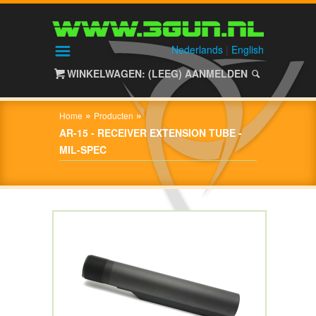
HOME
SHOP
Nederlands
|
English
WINKELWAGEN: (LEEG)
AANMELDEN
OVER
3GUN
»
»
Home
Producten
CONTACT
AR-15 - RECEIVER EXTENSION TUBE -
MIL-SPEC